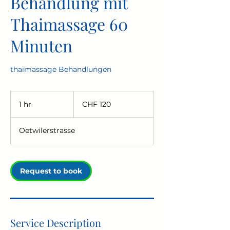
Behandlung mit
Thaimassage 60
Minuten
thaimassage Behandlungen
120
Swiss
1 hr
1
CHF 120
francs
h
Oetwilerstrasse
Request to book
Service Description