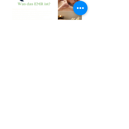
über My EMR
Widerrufsbelehrung
AGB
Share
Datenschutz
TERMIN BUCHEN