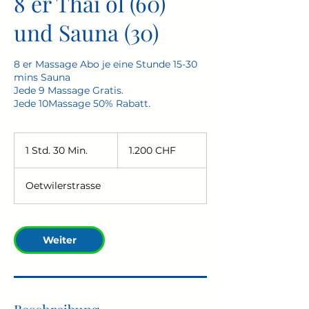
8 er Thai öl (60)
und Sauna (30)
8 er Massage Abo je eine Stunde 15-30
mins Sauna
Jede 9 Massage Gratis.
Jede 10Massage 50% Rabatt.
1.200
Schweizer
1 Std. 30 Min.
1
1.200 CHF
Franken
S
t
Oetwilerstrasse
d
3
0
M
Weiter
i
n
.