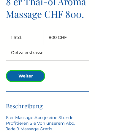
8 er Thai-öl Aroma
Massage CHF 800.
800
Schweizer
1 Std.
1
800 CHF
Franken
S
t
Oetwilerstrasse
d
Weiter
Beschreibung
8 er Massage Abo je eine Stunde
Profitieren Sie Von unserem Abo.
Jede 9 Massage Gratis.