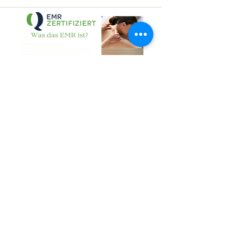
über My EMR
Widerrufsbelehrung
AGB
Share
Datenschutz