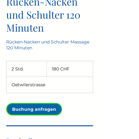
Rücken-Nacken
und Schulter 120
Minuten
Rücken-Nacken und Schulter Massage
120 Minuten
180
Schweizer
2 Std.
2
180 CHF
Franken
S
t
Oetwilerstrasse
d
.
Buchung anfragen