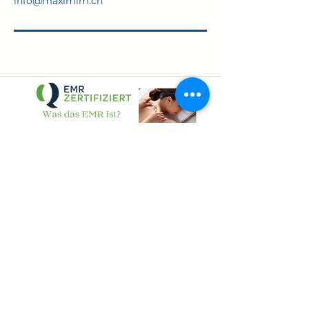
info@maximim.ch
über My EMR
Widerrufsbelehrung
AGB
Share