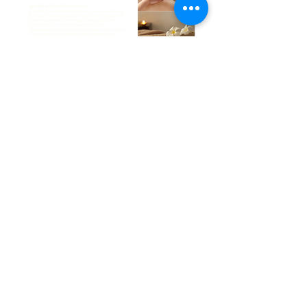
über My EMR
Widerrufsbelehrung
AGB
Share
Datenschutz
TERMIN BUCHEN