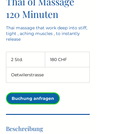
Thai öl Massage
120 Minuten
Thai massage that work deep into stiff,
tight , aching muscles , to instantly
release
180
Schweizer
2 Std.
2
180 CHF
Franken
S
t
Oetwilerstrasse
d
.
Buchung anfragen
Beschreibung