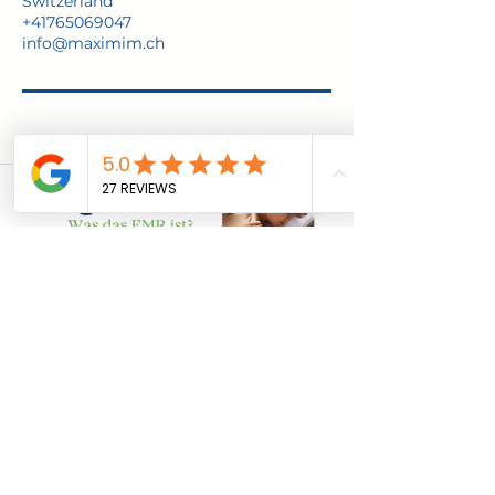
Switzerland
+41765069047
info@maximim.ch
über My EMR
Widerrufsbelehrung
AGB