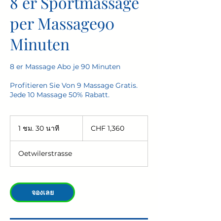
8 er Sportmassage
per Massage90
Minuten
8 er Massage Abo je 90 Minuten
Profitieren Sie Von 9 Massage Gratis.
Jede 10 Massage 50% Rabatt.
1,360
ฟ
1 ชม. 30 นาที
1
CHF 1,360
รัง
ช
ก์ส
ม
วิส
Oetwilerstrasse
3
0
น
า
จองเลย
ที