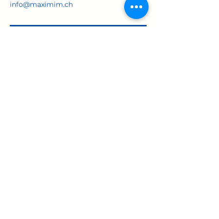
info@maximim.ch
über My EMR
Widerrufsbelehrung
AGB
Share