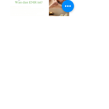
über My EMR
Widerrufsbelehrung
AGB
Share
Datenschutz
TERMIN BUCHEN