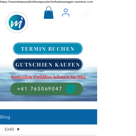
https://maximimpraxisfurtherapeutischethaimassagen.setmore.com
TERMIN BUCHEN
GUTSCHIEN KAUFEN
Kostenlose Parklätze Schauen Sie Hier
+41 765069047
Blog
EMR